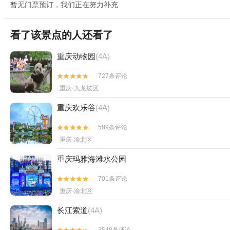
暂无门票预订，我们正在努力补充
看了该景点的人还看了
重庆动物园
(4A)
727条评论


重庆·九龙坡区
重庆欢乐谷
(4A)
589条评论


重庆·渝北区
重庆玛雅海滩水公园
701条评论


重庆·渝北区
长江索道
(4A)