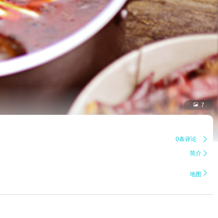

7
0条评论

简介


地图