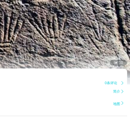

10
0条评论

简介


地图