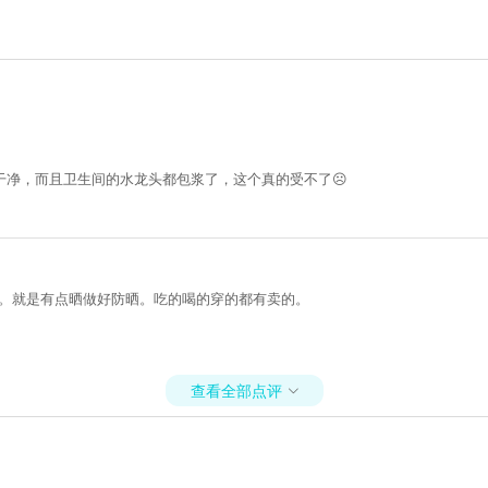
净，而且卫生间的水龙头都包浆了，这个真的受不了☹️
池。就是有点晒做好防晒。吃的喝的穿的都有卖的。
查看全部点评
