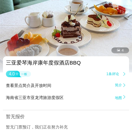


4
三亚爱琴海岸康年度假酒店BBQ
4.0
1条评论

分
一般
查看景点简介及开放时间
简介


海南省三亚市亚龙湾旅游度假区
地图
暂无报价
暂无门票预订，我们正在努力补充