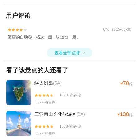
用户评论
C*g 2015-05-30


酒店的自助餐，档次一般，味道也一般。
查看全部点评

看了该景点的人还看了
78
蜈支洲岛
(5A)
¥
起
18531条评论


三亚·海棠区
138
三亚南山文化旅游区
(5A)
¥
起
15584条评论


三亚·崖州区