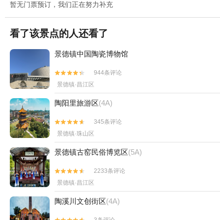
暂无门票预订，我们正在努力补充
看了该景点的人还看了
景德镇中国陶瓷博物馆
944条评论


景德镇·昌江区
陶阳里旅游区
(4A)
345条评论


景德镇·珠山区
景德镇古窑民俗博览区
(5A)
2233条评论


景德镇·昌江区
陶溪川文创街区
(4A)