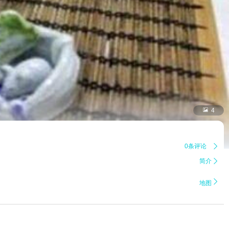

4
0条评论

简介


地图