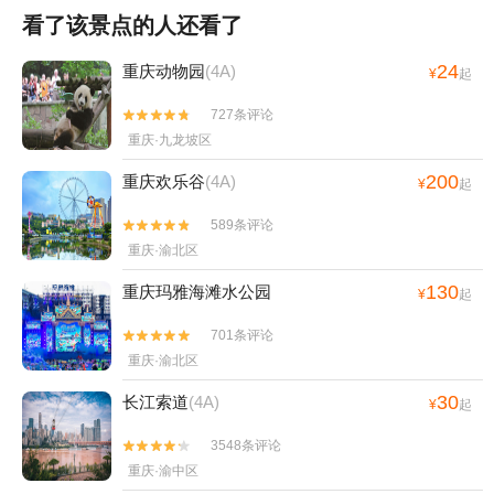
看了该景点的人还看了
24
重庆动物园
(4A)
¥
起
727条评论


重庆·九龙坡区
200
重庆欢乐谷
(4A)
¥
起
589条评论


重庆·渝北区
130
重庆玛雅海滩水公园
¥
起
701条评论


重庆·渝北区
30
长江索道
(4A)
¥
起
3548条评论


重庆·渝中区