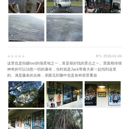
N*s 2016-01-04


这里也是拍摄lost的场景地之一，算是很好找的景点之一。里面相传很
神奇的可以治愈一切的瀑布，当时就是Jack带着大家一起找到这里
的。满是藤条的丛林，亲眼见到脑中也是各种原景重放