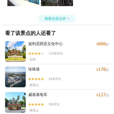
查看全部点评

看了该景点的人还看了
699
波利尼西亚文化中心
¥
起
124条评论


拉耶
176
珍珠港
¥
起
44条评论


檀香山
117
威基基电车
¥
起
0条评论


檀香山