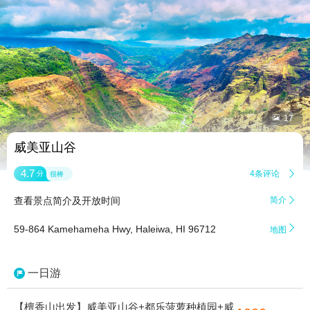


17
威美亚山谷
4.7
4条评论

分
很棒
查看景点简介及开放时间
简介


59-864 Kamehameha Hwy, Haleiwa, HI 96712
地图
一日游
【檀香山出发】威美亚山谷+都乐菠萝种植园+威