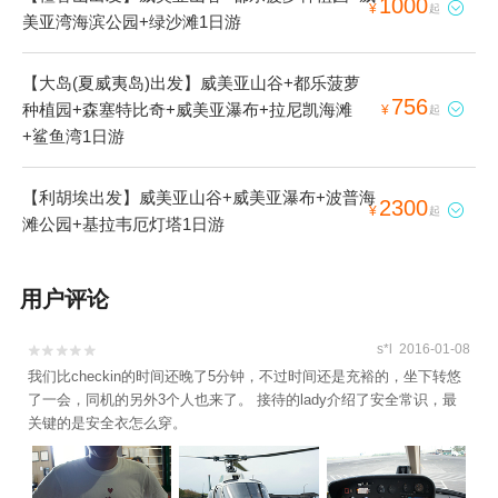
1000

¥
起
美亚湾海滨公园+绿沙滩1日游
【大岛(夏威夷岛)出发】威美亚山谷+都乐菠萝
756
种植园+森塞特比奇+威美亚瀑布+拉尼凯海滩

¥
起
+鲨鱼湾1日游
【利胡埃出发】威美亚山谷+威美亚瀑布+波普海
2300

¥
起
滩公园+基拉韦厄灯塔1日游
用户评论
s*l 2016-01-08


我们比checkin的时间还晚了5分钟，不过时间还是充裕的，坐下转悠
了一会，同机的另外3个人也来了。 接待的lady介绍了安全常识，最
关键的是安全衣怎么穿。