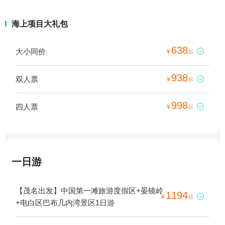
海上项目大礼包
638
大小同价

¥
起
938
双人票

¥
起
998
四人票

¥
起
一日游
【茂名出发】中国第一滩旅游度假区+晏镜岭
1194

¥
起
+电白区巴布几内湾景区1日游