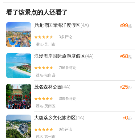
看了该景点的人还看了
99
鼎龙湾国际海洋度假区
(4A)
¥
起
3条评论


湛江·吴川市
68
浪漫海岸国际旅游度假区
(4A)
¥
起
796条评论


茂名·电白县
25
茂名森林公园
(4A)
¥
起
389条评论


茂名·茂南区
0
大唐荔乡文化旅游区
(4A)
¥
起
0条评论


茂名·高州市