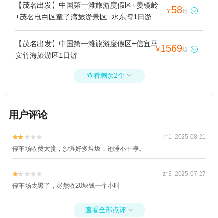
【茂名出发】中国第一滩旅游度假区+晏镜岭
58

¥
起
+茂名电白区童子湾旅游景区+水东湾1日游
【茂名出发】中国第一滩旅游度假区+信宜马
1569

¥
起
安竹海旅游区1日游
查看剩余2个

用户评论
i*1 2025-08-21


停车场收费太贵，沙滩好多垃圾，还睡不干净。
z*3 2025-07-27


停车场太黑了，尽然收20块钱一个小时
查看全部点评
