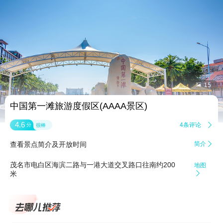


15
中国第一滩旅游度假区(AAAA景区)
4.6
4条评论

分
很棒
查看景点简介及开放时间
简介

茂名市电白区海滨二路与一港大道交叉路口往南约200
地图
米
