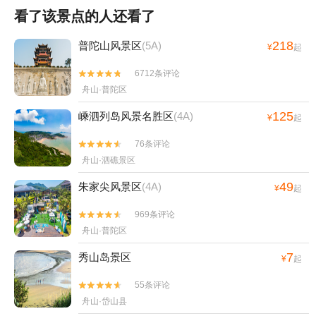
看了该景点的人还看了
218
普陀山风景区
(5A)
¥
起
6712条评论


舟山·普陀区
125
嵊泗列岛风景名胜区
(4A)
¥
起
76条评论


舟山·泗礁景区
49
朱家尖风景区
(4A)
¥
起
969条评论


舟山·普陀区
7
秀山岛景区
¥
起
55条评论


舟山·岱山县