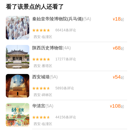
看了该景点的人还看了
18
秦始皇帝陵博物院(兵马俑)
(5A)
¥
起
66414条评论


西安·临潼区
68
陕西历史博物馆
(4A)
¥
起
17277条评论


西安·雁塔区
54
西安城墙
(5A)
¥
起
5893条评论


西安·碑林区
108
华清宫
(5A)
¥
起
44156条评论


西安·临潼区