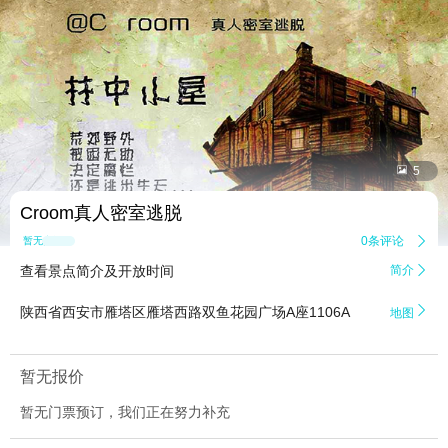


5
Croom真人密室逃脱
0条评论

暂无点评
查看景点简介及开放时间
简介


陕西省西安市雁塔区雁塔西路双鱼花园广场A座1106A
地图
暂无报价
暂无门票预订，我们正在努力补充