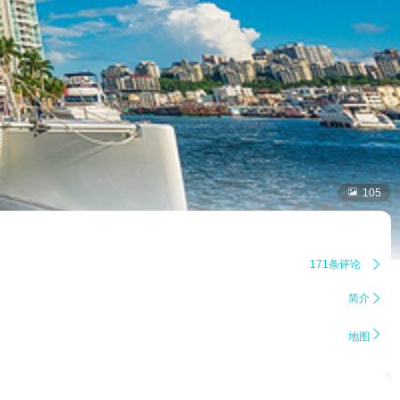

105
171条评论

简介


地图