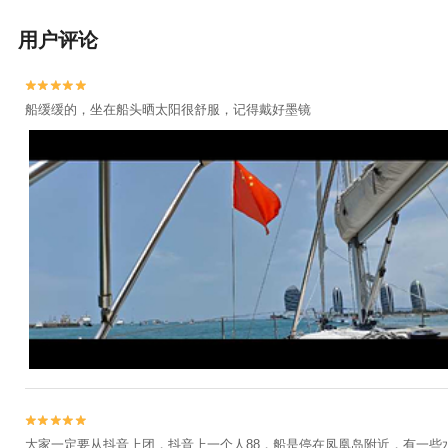
用户评论


船缓缓的，坐在船头晒太阳很舒服，记得戴好墨镜


大家一定要从抖音上团，抖音上一个人88，船是停在凤凰岛附近，有一些