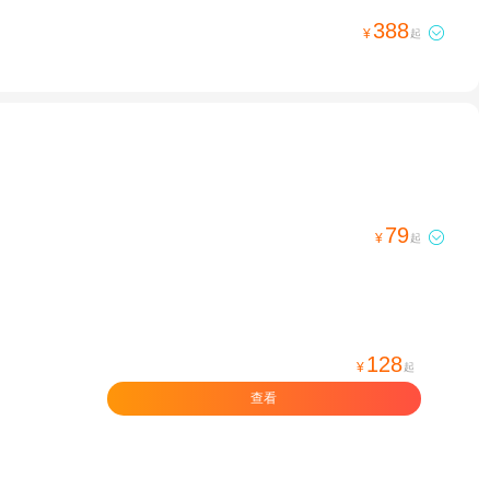
388

¥
起
79

¥
起
128
¥
起
查看