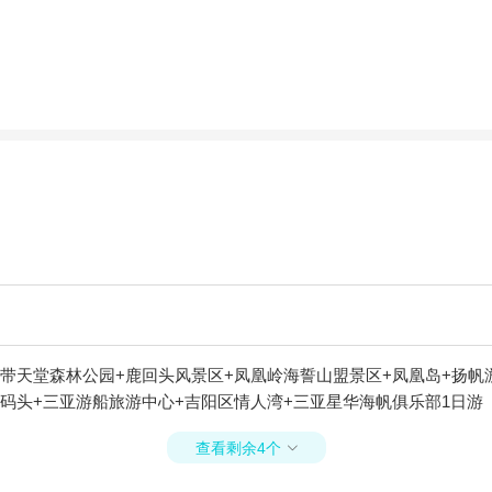
带天堂森林公园+鹿回头风景区+凤凰岭海誓山盟景区+凤凰岛+扬帆
码头+三亚游船旅游中心+吉阳区情人湾+三亚星华海帆俱乐部1日游
查看剩余4个
