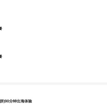
餐
餐
拼)90分钟出海体验