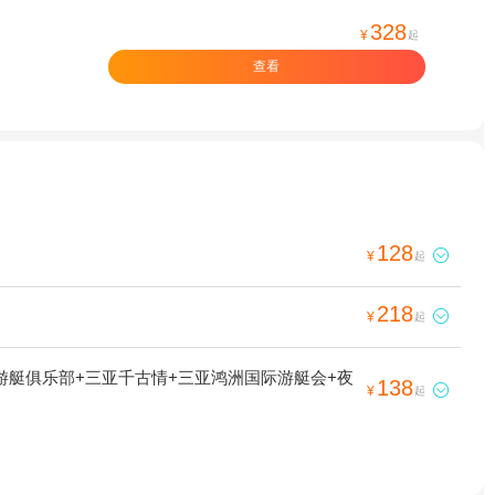
328
¥
起
查看
128

¥
起
218

¥
起
游艇俱乐部+三亚千古情+三亚鸿洲国际游艇会+夜
138

¥
起