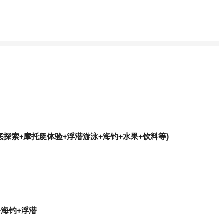
探索+摩托艇体验+浮潜游泳+海钓+水果+饮料等)
海钓+浮潜