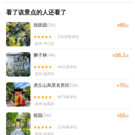
看了该景点的人还看了
80
拙政园
(5A)
¥
起
13234条评论


苏州·平江区
38.2
狮子林
(4A)
¥
起
4421条评论


苏州·姑苏区
70
虎丘山风景名胜区
(5A)
¥
起
6674条评论


苏州·姑苏区
55
留园
(5A)
¥
起
2193条评论


苏州·姑苏区