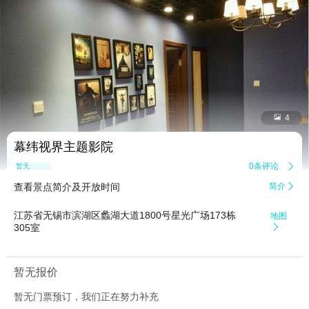


4
幕纬视界主题影院
0条评论

暂无点评
查看景点简介及开放时间
简介

江苏省无锡市滨湖区蠡湖大道1800号星光广场173栋
地图
305室

暂无报价
暂无门票预订，我们正在努力补充