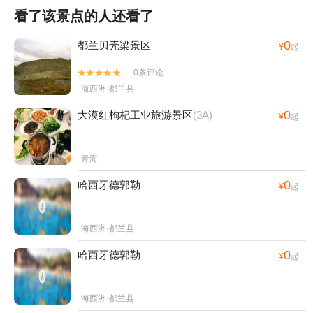
看了该景点的人还看了
0
都兰贝壳梁景区
¥
起
0条评论


海西洲·都兰县
0
大漠红枸杞工业旅游景区
(3A)
¥
起
青海
0
哈西牙德郭勒
¥
起
海西洲·都兰县
0
哈西牙德郭勒
¥
起
海西洲·都兰县