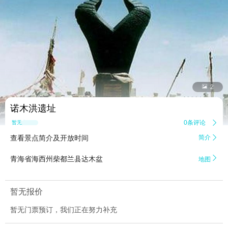


2
诺木洪遗址
0条评论

暂无点评
查看景点简介及开放时间
简介


青海省海西州柴都兰县达木盆
地图
暂无报价
暂无门票预订，我们正在努力补充