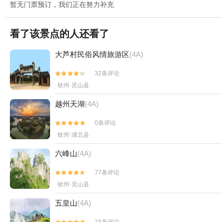
暂无门票预订，我们正在努力补充
看了该景点的人还看了
大芦村民俗风情旅游区
(4A)
32条评论


钦州·灵山县
越州天湖
(4A)
0条评论


钦州·浦北县
六峰山
(4A)
77条评论


钦州·灵山县
五皇山
(4A)