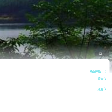

1
0条评论

简介


地图