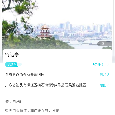


1
衔远亭
3.0
1条评论

分
查看景点简介及开放时间
简介


广东省汕头市濠江区确石海旁路4号礐石风景名胜区
地图
暂无报价
暂无门票预订，我们正在努力补充