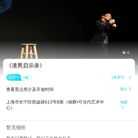


6
《渣男启示录》
4.0
1条评论

分
一般
查看景点简介及开放时间
简介

上海市长宁区凯旋路613号B座（锦辉•可当代艺术中
地图
心）

暂无报价