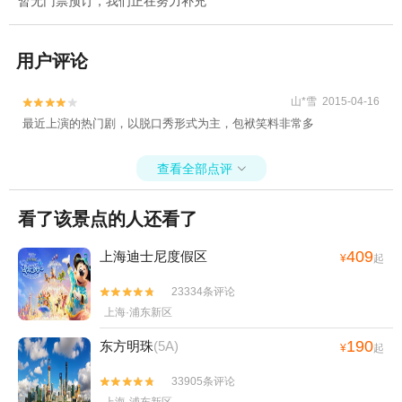
暂无门票预订，我们正在努力补充
用户评论
山*雪 2015-04-16


最近上演的热门剧，以脱口秀形式为主，包袱笑料非常多
查看全部点评

看了该景点的人还看了
409
上海迪士尼度假区
¥
起
23334条评论


上海·浦东新区
190
东方明珠
(5A)
¥
起
33905条评论

