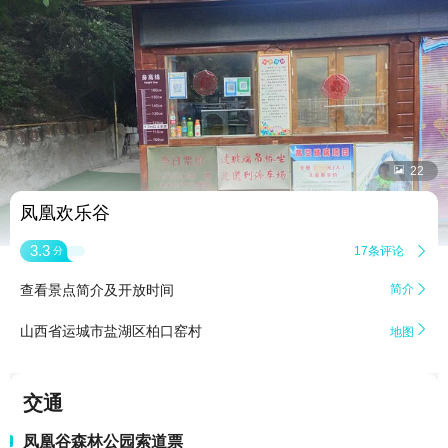


22
凤凰欢乐谷
3.3
17条评论

分
查看景点简介及开放时间
简介


山西省运城市盐湖区柏口窑村
地图
交通
凤凰谷森林公园索道票