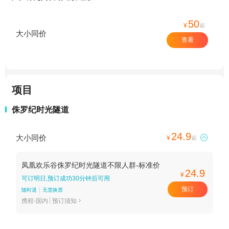
50
¥
起
大小同价
查看
项目
侏罗纪时光隧道
24.9
大小同价

¥
起
凤凰欢乐谷侏罗纪时光隧道不限人群-标准价
24.9
¥
可订明日,预订成功30分钟后可用
预订
随时退
无需换票
携程-国内
预订须知
