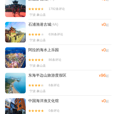
1792条评论


宁波·象山县
0
石浦渔港古城
(4A)
¥
起
636条评论


宁波·象山县
0
阿拉的海水上乐园
¥
起
86条评论


宁波·象山县
96
东海半边山旅游度假区
¥
起
8条评论


宁波·象山县
0
中国海洋渔文化馆
¥
起
0条评论

