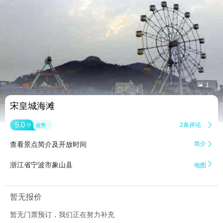


1
宋皇城海滩
5.0
2条评论

分
超赞
查看景点简介及开放时间
简介


浙江省宁波市象山县
地图
暂无报价
暂无门票预订，我们正在努力补充