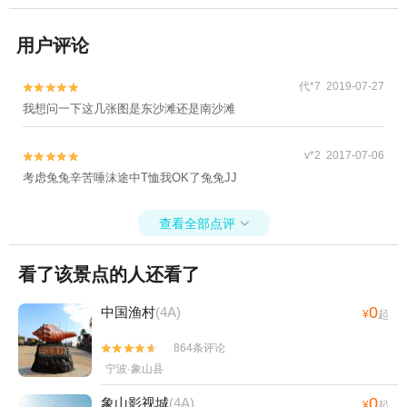
用户评论
代*7 2019-07-27


我想问一下这几张图是东沙滩还是南沙滩
v*2 2017-07-06


考虑兔兔辛苦唾沫途中T恤我OK了兔兔JJ
查看全部点评

看了该景点的人还看了
0
中国渔村
(4A)
¥
起
864条评论


宁波·象山县
0
象山影视城
(4A)
¥
起