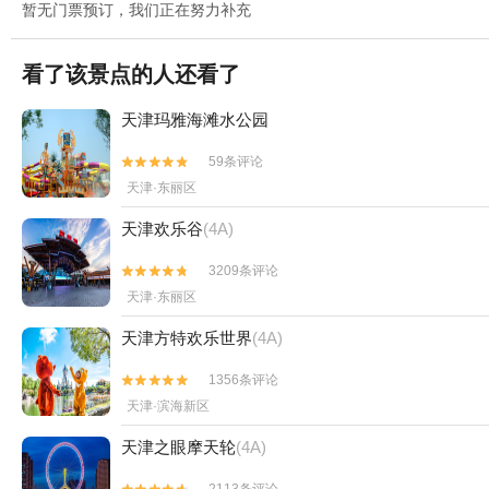
暂无门票预订，我们正在努力补充
看了该景点的人还看了
天津玛雅海滩水公园
59条评论


天津·东丽区
天津欢乐谷
(4A)
3209条评论


天津·东丽区
天津方特欢乐世界
(4A)
1356条评论


天津·滨海新区
天津之眼摩天轮
(4A)