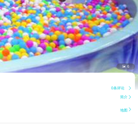

6
0条评论

简介


地图