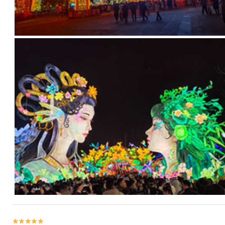

