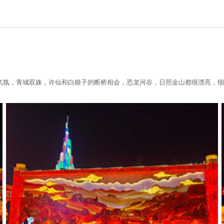
气氛，青城双姝，许仙和白娘子的断桥相会，恐龙河谷，日照金山都很漂亮，细