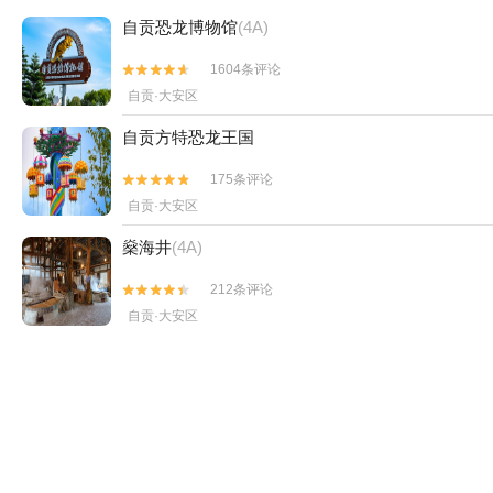
自贡恐龙博物馆
(4A)
1604条评论


自贡·大安区
自贡方特恐龙王国
175条评论


自贡·大安区
燊海井
(4A)
212条评论


自贡·大安区
盐业历史博物馆
(3A)
501条评论


自贡·自流井区
古佛顶
(4A)