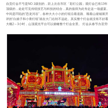
自贡灯会不亏是NO.1级别的，距上次在市区「彩灯公园」观灯会已有1
顶级的，处处可见传统技艺与科技的结合，真的值得为此专赴这一场盛宴
中间是凹陷的“恐龙河谷”，各种大大小小的灯组沿着道路、顺着山坡铺
评的“白娘子和小青灯组”就在大门右转不远处。其实整个灯会就没有不
大概2～3小时，山顶观光平台可以俯瞰整个灯会全景。 灯会从春节办至
节期间已售罄。