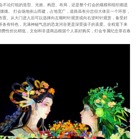
灯会不论灯组的造型、光效、构思、布局，还是整个灯会的规模和组织都是
攘攘。 灯会场地依山而建，占地宽广，道路虽有分岔但大体呈一个环形，
接布置。从大门进入后可以选择向左顺时针观赏或向右逆时针观赏，备受好
等等各有特色，充满神秘气息的恐龙河谷更是深受孩子的喜爱。全程逛下来
消费性价比稍低，文创和非遗商品根据个人喜好购买，灯会专属纪念章在春