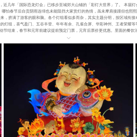
3年，近几年「国际恐龙灯会」已移步至城郊大山铺的「彩灯大世界」了。 本届
。哪怕春节后自贡阴雨连绵也未能阻挡大家赏灯的热情，虽未摩肩接踵但也熙熙
展开来，挤满了游客的眼和脑。各个灯组看似多而杂，其实主题分明，按区域衔
好看的灯组，喜气盈门、五谷丰登、年年有余、孔雀合屏、华彩神州、王者荣耀
劳动节结束，春节和元宵前建议提前预定门票，元宵后票价更优惠。里面的餐饮
