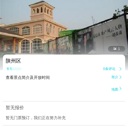


1
陕州区
0条评论

暂无点评
查看景点简介及开放时间
简介


地图
暂无报价
暂无门票预订，我们正在努力补充