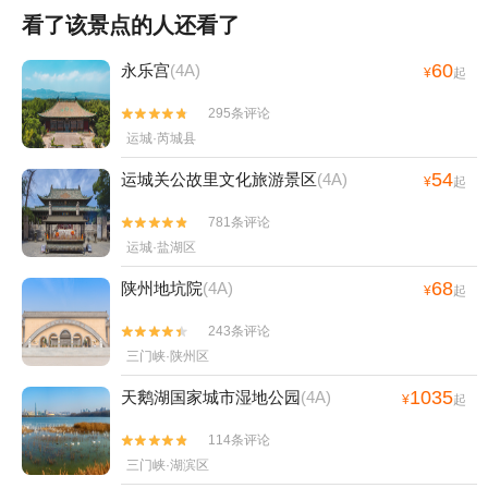
看了该景点的人还看了
60
永乐宫
(4A)
¥
起
295条评论


运城·芮城县
54
运城关公故里文化旅游景区
(4A)
¥
起
781条评论


运城·盐湖区
68
陕州地坑院
(4A)
¥
起
243条评论


三门峡·陕州区
1035
天鹅湖国家城市湿地公园
(4A)
¥
起
114条评论


三门峡·湖滨区