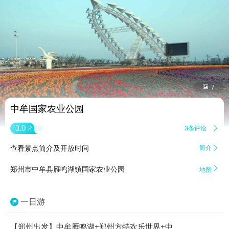


7
中牟国家农业公园
3.0
3条评论

分
查看景点简介及开放时间
简介


郑州市中牟县雁鸣湖镇国家农业公园
地图
一日游
【郑州出发】中牟雁鸣湖+郑州方特欢乐世界+中