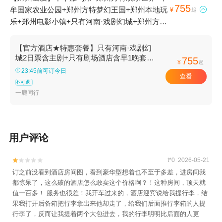
755
牟国家农业公园+郑州方特梦幻王国+郑州本地玩

¥
起
乐+郑州电影小镇+只有河南·戏剧幻城+郑州方特
旅游度假区+郑州海昌海洋公园+郑州海昌奥特曼
小镇1日游
【官方酒店★特惠套餐】只有河南·戏剧幻
城2日票含主剧+只有剧场酒店含早1晚套餐
755
¥
起
或郑州电影小镇2晚套餐或续住套餐
23:45前可订今日
查看
不可退
一鹿同行
用户评论
t*0 2026-05-21


订之前没看到酒店房间图，看到豪华型想着也不至于多差，进房间我
都惊呆了，这么破的酒店怎么敢卖这个价格啊？！这种房间，顶天就
值一百多！ 服务也很差！我开车过来的，酒店迎宾说给我提行李，结
果我打开后备箱把行李拿出来他却走了，给我们后面推行李箱的人提
行李了，反而让我提着两个大包进去，我的行李明明比后面的人更