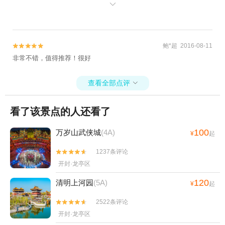
重，更需要帮助，而且我先到的，反而忽略过我是什么意思呢？真的

是我住过的酒店最差的，完全没有性价比一说！！！大家避雷啊
鲍*超 2016-08-11


非常不错，值得推荐！很好
查看全部点评

看了该景点的人还看了
100
万岁山武侠城
(4A)
¥
起
1237条评论


开封·龙亭区
120
清明上河园
(5A)
¥
起
2522条评论


开封·龙亭区