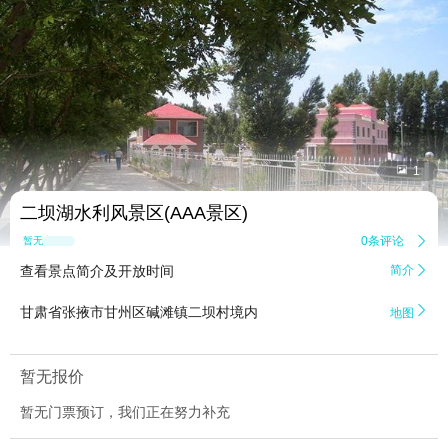


1
二坝湖水利风景区(AAA景区)
0条评论

暂无点评
查看景点简介及开放时间
简介


甘肃省张掖市甘州区碱滩镇二坝村境内
地图
暂无报价
暂无门票预订，我们正在努力补充