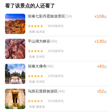
看了该景点的人还看了
108
张掖七彩丹霞旅游景区
(5A)
¥
起
5629条评论


张掖·临泽县
130
平山湖大峡谷
(4A)
¥
起
1533条评论


张掖·甘州区
40
张掖大佛寺
(4A)
¥
起
1035条评论


张掖·甘州区
52
马蹄石窟群旅游区
(4A)
¥
起
1510条评论


张掖·肃南县