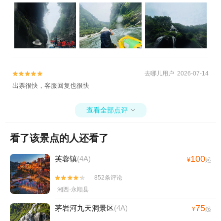
非常友好！强推！
去哪儿用户 2026-07-14


出票很快，客服回复也很快
查看全部点评

看了该景点的人还看了
100
芙蓉镇
(4A)
¥
起
852条评论


湘西·永顺县
75
茅岩河九天洞景区
(4A)
¥
起