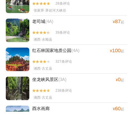
28条评论


张家界·茅岩河大峡谷
87
老司城
(4A)
¥
起
39条评论


湘西·永顺县
100
红石林国家地质公园
(4A)
¥
起
327条评论


湘西·古丈县
0
坐龙峡风景区
(3A)
¥
起
238条评论


湘西·古丈县
60
酉水画廊
¥
起
121条评论


湘西·古丈县