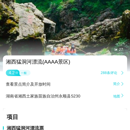


27
湘西猛洞河漂流(AAAA景区)
4.2
288条评论

分
一般
查看景点简介及开放时间
简介


湖南省湘西土家族苗族自治州永顺县S230
地图
项目
湘西猛洞河漂流票