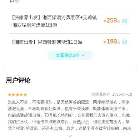
日游
【张家界出发】湘西猛洞河风景区+芙蓉镇
258

¥
起
+湘西猛洞河漂流1日游
198
【湘西出发】湘西猛洞河漂流1日游

¥
起
查看剩余2个

用户评论
去哪儿用户 2025-07-18


景点人不多，不需要排队，是天然河谷的漂流，两岸峭壁瀑布，河水
清澈见底，全程既有多处险滩，也有平缓浅滩，既能体验刺激冲浪，
也能感受静谧自然。70号船长特别好，会带领我们去瀑布淋水，也教
我们打水仗，中途停靠点吃点东西，虽然小贵，但在接受范围内，毕
竟全程3h 的漂流，还是有点饿。总之，这是个没有被宣传好的，尚未
成为网红的游玩胜地，大家抓紧时间去感受。特别是有老人孩子的，
