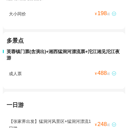
198
大小同价

¥
起
多景点
芙蓉镇门票(含演出)+湘西猛洞河漂流票+沱江湘见沱江夜
游
488
成人票

¥
起
一日游
【张家界出发】猛洞河风景区+猛洞河漂流1
248

¥
起