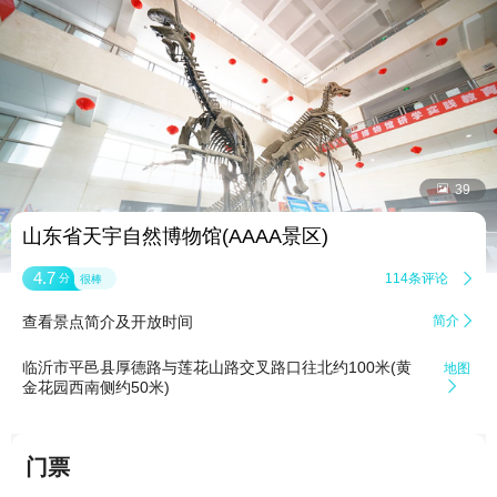


39
山东省天宇自然博物馆(AAAA景区)
4.7
114条评论

分
很棒
查看景点简介及开放时间
简介

临沂市平邑县厚德路与莲花山路交叉路口往北约100米(黄
地图
金花园西南侧约50米)

门票