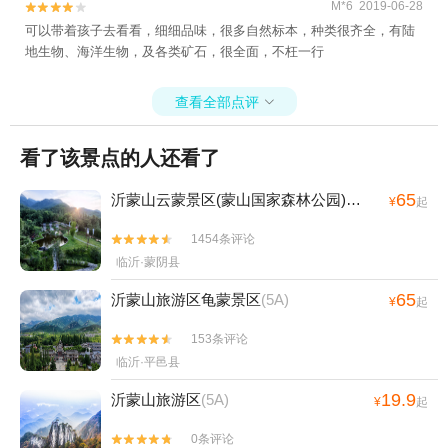
M*6 2019-06-28


可以带着孩子去看看，细细品味，很多自然标本，种类很齐全，有陆
地生物、海洋生物，及各类矿石，很全面，不枉一行
查看全部点评

看了该景点的人还看了
65
沂蒙山云蒙景区(蒙山国家森林公园)
(5A)
¥
起
1454条评论


临沂·蒙阴县
65
沂蒙山旅游区龟蒙景区
(5A)
¥
起
153条评论


临沂·平邑县
19.9
沂蒙山旅游区
(5A)
¥
起
0条评论

