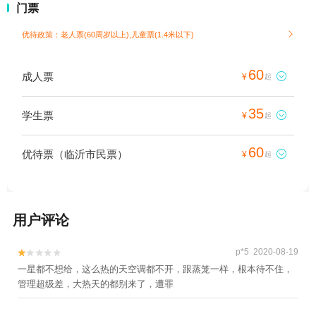
门票
优待政策：老人票(60周岁以上),儿童票(1.4米以下)

60
成人票

¥
起
35
学生票

¥
起
60
优待票（临沂市民票）

¥
起
用户评论
p*5 2020-08-19


一星都不想给，这么热的天空调都不开，跟蒸笼一样，根本待不住，
管理超级差，大热天的都别来了，遭罪