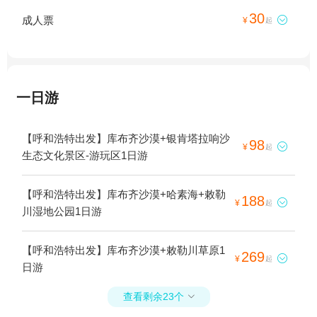
30
成人票

¥
起
一日游
【呼和浩特出发】库布齐沙漠+银肯塔拉响沙
98

¥
起
生态文化景区-游玩区1日游
【呼和浩特出发】库布齐沙漠+哈素海+敕勒
188

¥
起
川湿地公园1日游
【呼和浩特出发】库布齐沙漠+敕勒川草原1
269

¥
起
日游
查看剩余23个
