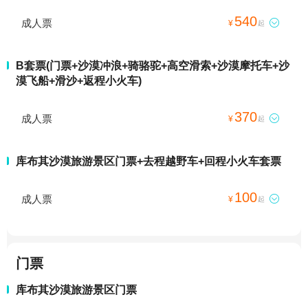
540
成人票

¥
起
B套票(门票+沙漠冲浪+骑骆驼+高空滑索+沙漠摩托车+沙
漠飞船+滑沙+返程小火车)
370
成人票

¥
起
库布其沙漠旅游景区门票+去程越野车+回程小火车套票
100
成人票

¥
起
门票
库布其沙漠旅游景区门票