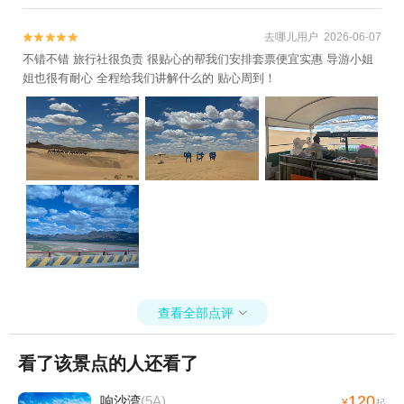
去哪儿用户 2026-06-07


不错不错 旅行社很负责 很贴心的帮我们安排套票便宜实惠 导游小姐
姐也很有耐心 全程给我们讲解什么的 贴心周到！
查看全部点评

看了该景点的人还看了
120
响沙湾
(5A)
¥
起