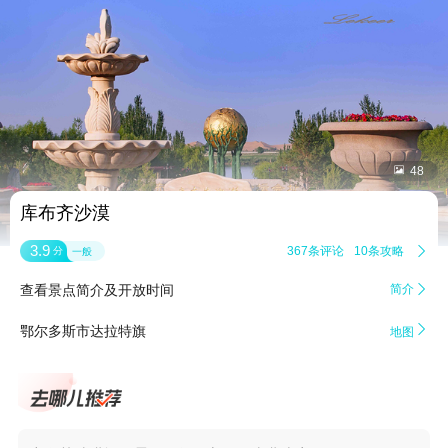


48
库布齐沙漠
3.9
367条评论
10条攻略

分
一般
查看景点简介及开放时间
简介


鄂尔多斯市达拉特旗
地图