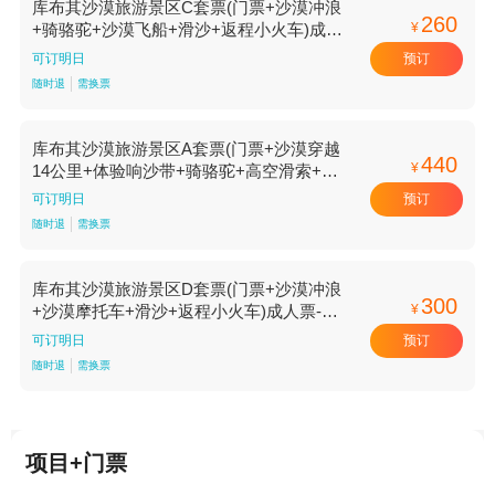
库布其沙漠旅游景区C套票(门票+沙漠冲浪
260
¥
+骑骆驼+沙漠飞船+滑沙+返程小火车)成人
票-标准价
预订
可订明日
随时退
需换票
库布其沙漠旅游景区A套票(门票+沙漠穿越
440
¥
14公里+体验响沙带+骑骆驼+高空滑索+沙
漠摩托车+沙漠飞船+滑沙+返程小火车)成人
预订
可订明日
票-标准价
随时退
需换票
库布其沙漠旅游景区D套票(门票+沙漠冲浪
300
¥
+沙漠摩托车+滑沙+返程小火车)成人票-标
准价
预订
可订明日
随时退
需换票
项目+门票