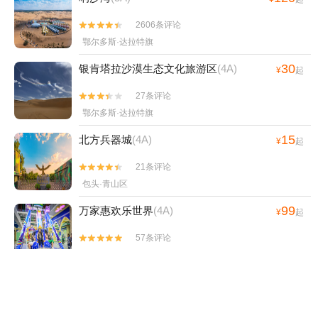
2606条评论


鄂尔多斯·达拉特旗
30
银肯塔拉沙漠生态文化旅游区
(4A)
¥
起
27条评论


鄂尔多斯·达拉特旗
15
北方兵器城
(4A)
¥
起
21条评论


包头·青山区
99
万家惠欢乐世界
(4A)
¥
起
57条评论


鄂尔多斯·东胜区
130
鄂尔多斯野生动物园
(4A)
¥
起
195条评论

