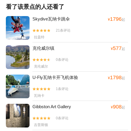
看了该景点的人还看了
1796
Skydive瓦纳卡跳伞
¥
起
21条评论


拉盖特
577
克伦威尔镇
¥
起
0条评论


克伦威尔
1798
U-Fly瓦纳卡开飞机体验
¥
起
1条评论


瓦纳卡
908
Gibbston Art Gallery
¥
起
0条评论


吉普斯顿