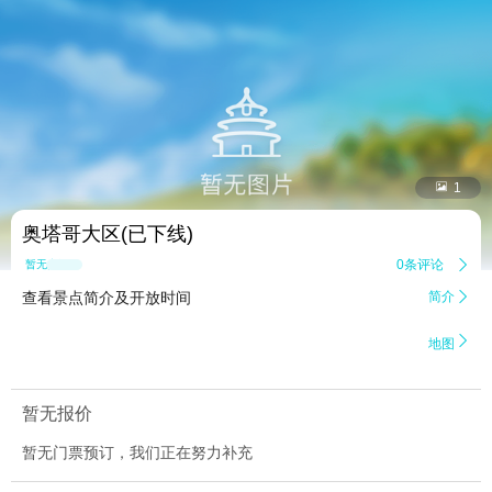


1
奥塔哥大区(已下线)
0条评论

暂无点评
查看景点简介及开放时间
简介


地图
暂无报价
暂无门票预订，我们正在努力补充