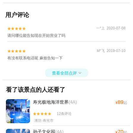
用户评论
一*上 2020-07-08


请问哪位能告知现在开始营业了吗
M*飞 2019-07-10


有没有联系电话呢 麻烦告知一下
查看全部点评

看了该景点的人还看了
89
寿光极地海洋世界
(4A)
¥
起
12条评论


潍坊·寿光市
70
孙子文化园
(4A)
¥
起