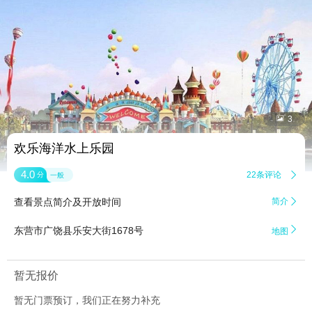


3
欢乐海洋水上乐园
4.0
22条评论

分
一般
查看景点简介及开放时间
简介


东营市广饶县乐安大街1678号
地图
暂无报价
暂无门票预订，我们正在努力补充