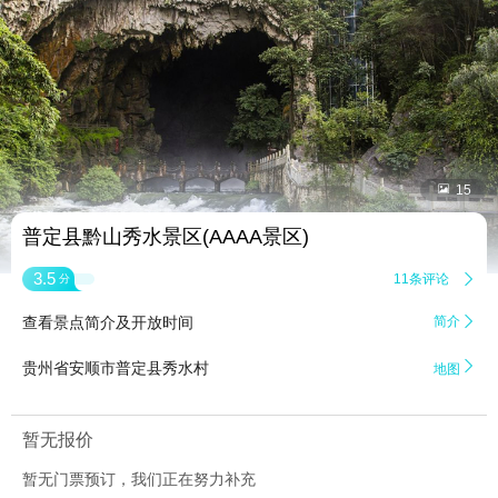


15
普定县黔山秀水景区(AAAA景区)
3.5
11条评论

分
查看景点简介及开放时间
简介


贵州省安顺市普定县秀水村
地图
暂无报价
暂无门票预订，我们正在努力补充