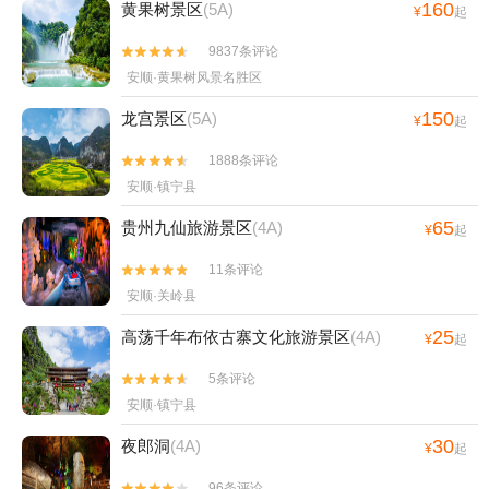
160
黄果树景区
(5A)
¥
起
9837条评论


安顺·黄果树风景名胜区
150
龙宫景区
(5A)
¥
起
1888条评论


安顺·镇宁县
65
贵州九仙旅游景区
(4A)
¥
起
11条评论


安顺·关岭县
25
高荡千年布依古寨文化旅游景区
(4A)
¥
起
5条评论


安顺·镇宁县
30
夜郎洞
(4A)
¥
起
96条评论

