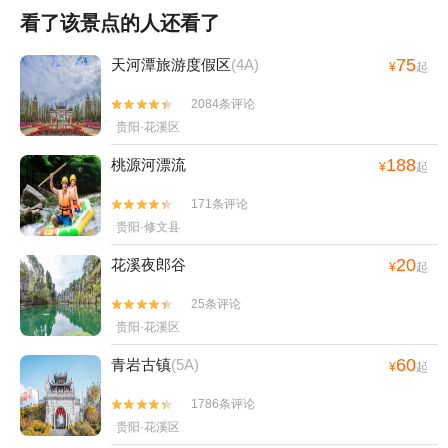
看了该景点的人还看了
75
天河潭旅游度假区
(4A)
¥
起
2084条评论


贵阳·花溪区
188
桃源河漂流
¥
起
171条评论


贵阳·修文县
20
花溪夜郎谷
¥
起
25条评论


贵阳·花溪区
60
青岩古镇
(5A)
¥
起
1786条评论


贵阳·花溪区