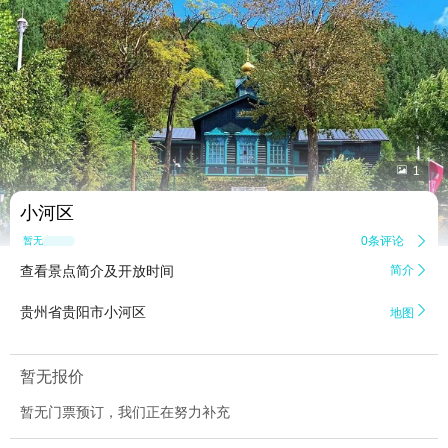


1
小河区
0条评论

暂无点评
查看景点简介及开放时间
简介


贵州省贵阳市小河区
地图
暂无报价
暂无门票预订，我们正在努力补充