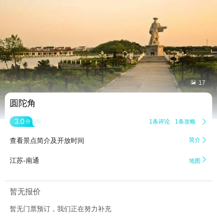


17
圆陀角
3.0
1条评论
1条攻略

分
查看景点简介及开放时间
简介


江苏-南通
地图
暂无报价
暂无门票预订，我们正在努力补充