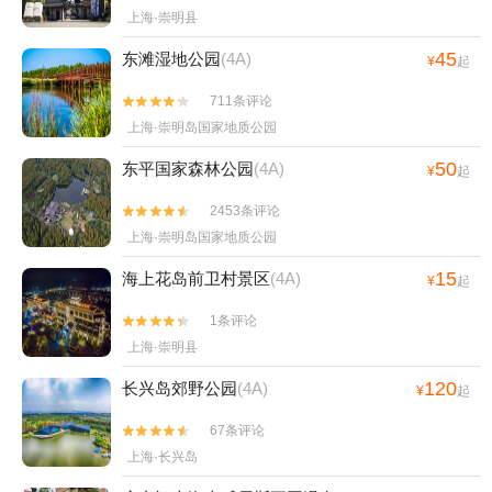
上海·崇明县
45
东滩湿地公园
(4A)
¥
起
711条评论


上海·崇明岛国家地质公园
50
东平国家森林公园
(4A)
¥
起
2453条评论


上海·崇明岛国家地质公园
15
海上花岛前卫村景区
(4A)
¥
起
1条评论


上海·崇明县
120
长兴岛郊野公园
(4A)
¥
起
67条评论


上海·长兴岛