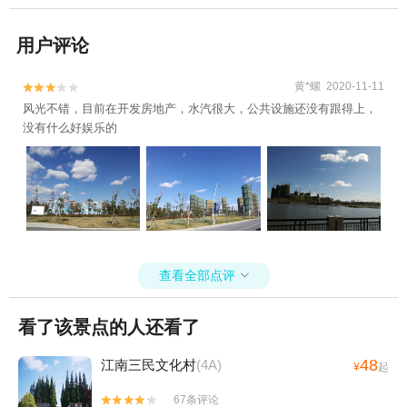
用户评论
黄*螺 2020-11-11


风光不错，目前在开发房地产，水汽很大，公共设施还没有跟得上，
没有什么好娱乐的
查看全部点评

看了该景点的人还看了
48
江南三民文化村
(4A)
¥
起
67条评论

