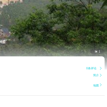

1
0条评论

简介


地图