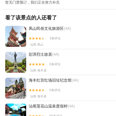
暂无门票预订，我们正在努力补充
看了该景点的人还看了
凤山民俗文化旅游区
(4A)
3条评论


汕尾·凤山
彭湃烈士故居
(4A)
0条评论


汕尾·海丰县
海丰红宫红场旧址纪念馆
(4A)
0条评论


汕尾·海丰县
汕尾莲花山温泉度假村
(4A)