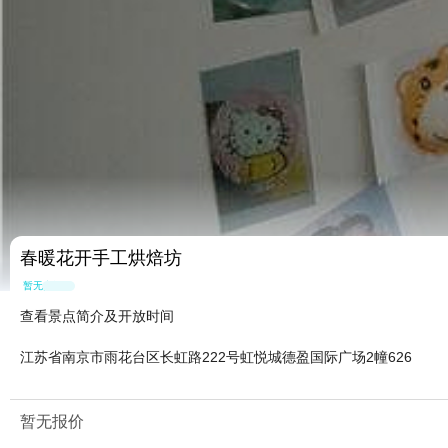
春暖花开手工烘焙坊
暂无点评
查看景点简介及开放时间
江苏省南京市雨花台区长虹路222号虹悦城德盈国际广场2幢626
暂无报价