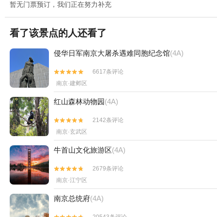
暂无门票预订，我们正在努力补充
看了该景点的人还看了
侵华日军南京大屠杀遇难同胞纪念馆
(4A)
6617条评论


南京·建邺区
红山森林动物园
(4A)
2142条评论


南京·玄武区
牛首山文化旅游区
(4A)
2679条评论


南京·江宁区
南京总统府
(4A)