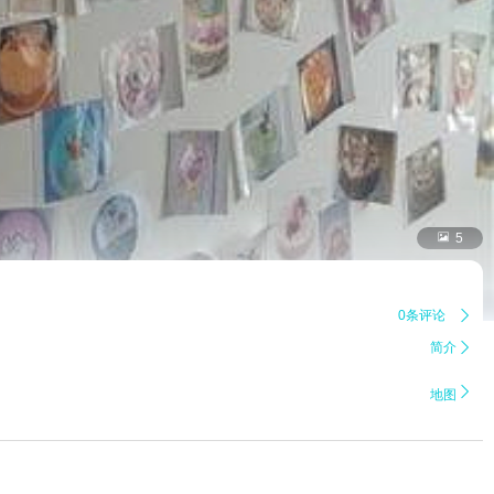

5
0条评论

简介


地图