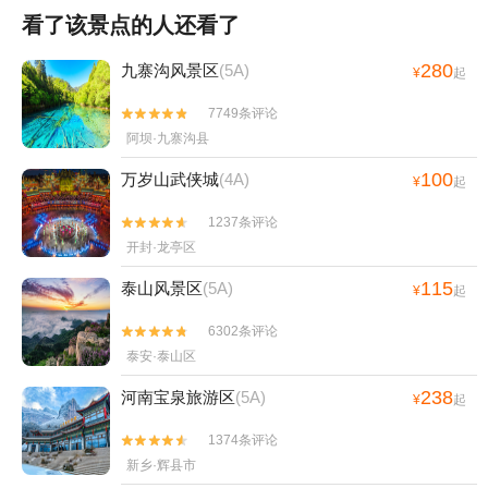
看了该景点的人还看了
280
九寨沟风景区
(5A)
¥
起
7749条评论


阿坝·九寨沟县
100
万岁山武侠城
(4A)
¥
起
1237条评论


开封·龙亭区
115
泰山风景区
(5A)
¥
起
6302条评论


泰安·泰山区
238
河南宝泉旅游区
(5A)
¥
起
1374条评论


新乡·辉县市