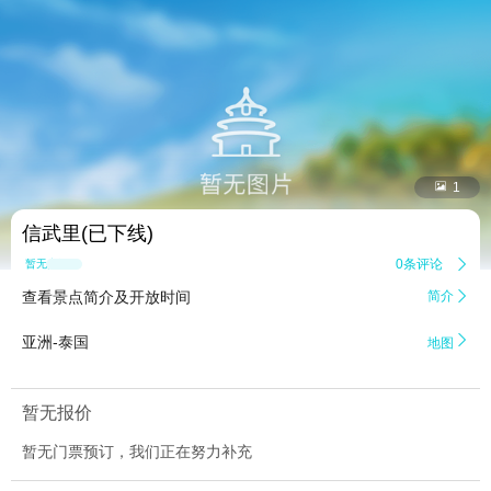


1
信武里(已下线)
0条评论

暂无点评
查看景点简介及开放时间
简介


亚洲-泰国
地图
暂无报价
暂无门票预订，我们正在努力补充