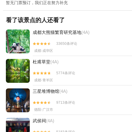
暂无门票预订，我们正在努力补充
看了该景点的人还看了
成都大熊猫繁育研究基地
(4A)
33650条评论


成都·成华区
杜甫草堂
(4A)
5774条评论


成都·青羊区
三星堆博物馆
(4A)
9713条评论


德阳·广汉市
武侯祠
(4A)