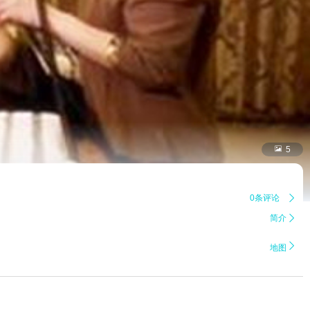

5
0条评论

简介


地图