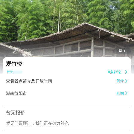


1
观竹楼
0条评论

暂无点评
查看景点简介及开放时间
简介


湖南益阳市
地图
暂无报价
暂无门票预订，我们正在努力补充