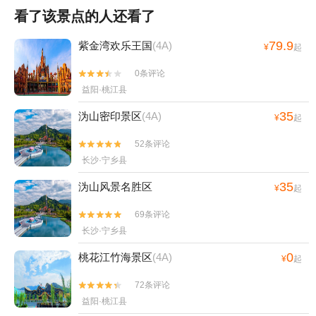
看了该景点的人还看了
79.9
紫金湾欢乐王国
(4A)
¥
起
0条评论


益阳·桃江县
35
沩山密印景区
(4A)
¥
起
52条评论


长沙·宁乡县
35
沩山风景名胜区
¥
起
69条评论


长沙·宁乡县
0
桃花江竹海景区
(4A)
¥
起
72条评论


益阳·桃江县