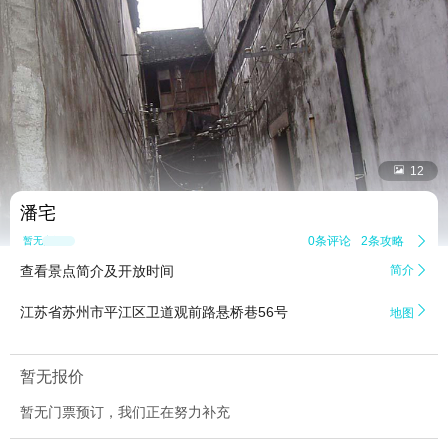


12
潘宅
0条评论
2条攻略

暂无点评
查看景点简介及开放时间
简介


江苏省苏州市平江区卫道观前路悬桥巷56号
地图
暂无报价
暂无门票预订，我们正在努力补充