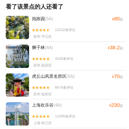
看了该景点的人还看了
80
拙政园
(5A)
¥
起
13232条评论


苏州·平江区
38.2
狮子林
(4A)
¥
起
4420条评论


苏州·姑苏区
70
虎丘山风景名胜区
(5A)
¥
起
6674条评论


苏州·姑苏区
230
上海欢乐谷
(4A)
¥
起
11495条评论


上海·松江区