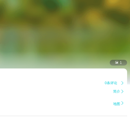

1
0条评论

简介


地图