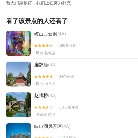
暂无门票预订，我们正在努力补充
看了该景点的人还看了
崆山白云洞
(4A)
196条评论


邢台·临城县
扁鹊庙
(4A)
34条评论


邢台·内丘县
赵州桥
(4A)
1102条评论


石家庄·赵县
岐山湖风景区
(4A)