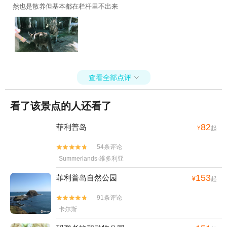
然也是散养但基本都在栏杆里不出来
查看全部点评

看了该景点的人还看了
82
菲利普岛
¥
起
54条评论


Summerlands·维多利亚
153
菲利普岛自然公园
¥
起
91条评论


卡尔斯