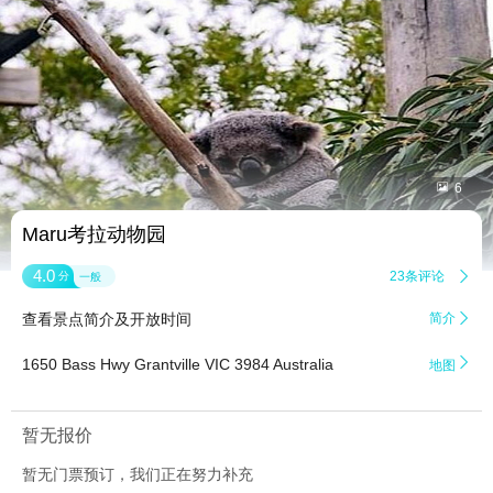


6
Maru考拉动物园
4.0
23条评论

分
一般
查看景点简介及开放时间
简介


1650 Bass Hwy Grantville VIC 3984 Australia
地图
暂无报价
暂无门票预订，我们正在努力补充