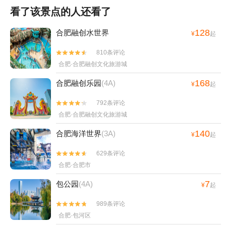
看了该景点的人还看了
128
合肥融创水世界
¥
起
810条评论


合肥·合肥融创文化旅游城
168
合肥融创乐园
(4A)
¥
起
792条评论


合肥·合肥融创文化旅游城
140
合肥海洋世界
(3A)
¥
起
629条评论


合肥·合肥市
7
包公园
(4A)
¥
起
989条评论


合肥·包河区