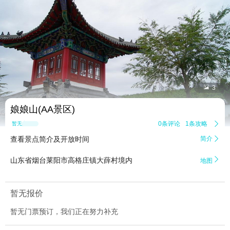


3
娘娘山(AA景区)
0条评论
1条攻略

暂无点评
查看景点简介及开放时间
简介


山东省烟台莱阳市高格庄镇大薛村境内
地图
暂无报价
暂无门票预订，我们正在努力补充