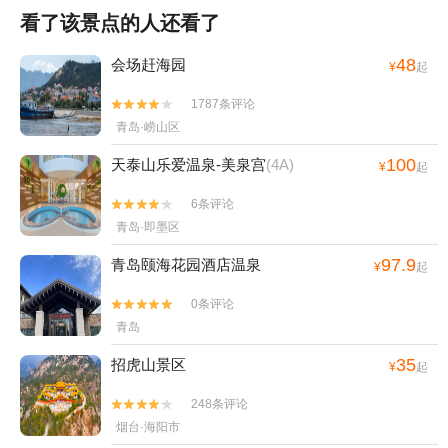
看了该景点的人还看了
48
会场赶海园
¥
起
1787条评论


青岛·崂山区
100
天泰山乐爱温泉-美泉宫
(4A)
¥
起
6条评论


青岛·即墨区
97.9
青岛颐海花园酒店温泉
¥
起
0条评论


青岛
35
招虎山景区
¥
起
248条评论


烟台·海阳市