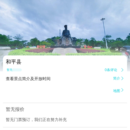


1
和平县
0条评论

暂无点评
查看景点简介及开放时间
简介


地图
暂无报价
暂无门票预订，我们正在努力补充