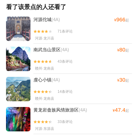
看了该景点的人还看了
966
河源佗城
(4A)
¥
起
71条评论


河源·龙川县
80
南武当山景区
(4A)
¥
起
43条评论


赣州·龙南县
30
虔心小镇
(4A)
¥
起
14条评论


赣州·龙南县
47.4
黄龙岩畲族风情旅游区
(4A)
¥
起
33条评论


河源·东源县