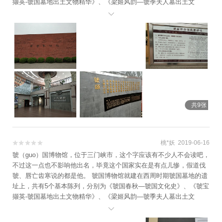
撷英-虢国墓地出土文物精华》、《梁姬风韵—虢季夫人墓出土文
物》、《车辚马啸—虢国车马坑遗址》和《国君觅踪—虢季墓遗

址》。 博物馆展厅面积不算很大，游客也不多，但是布置很用心，文
物质量也不错，车马坑、墓葬坑在原址展示效果很好，尤其是最后展
厅展出的虢季墓及陪葬的三座侍从墓和两座马坑，是我在国内其他博
物馆所没见过的，很有参观价值。 虢国博物馆门票四十元，虢姓和郭
姓游客半价优惠，性价比很高。即使没有优惠，也值得一看。
共9张
桃*妖 2019-06-16


虢（guo）国博物馆，位于三门峡市，这个字应该有不少人不会读吧，
不过这一点也不影响他出名，毕竟这个国家实在是有点儿惨，假道伐
虢、唇亡齿寒说的都是他。 虢国博物馆就建在西周时期虢国墓地的遗
址上，共有5个基本陈列，分别为《虢国春秋—虢国文化史》、《虢宝
撷英-虢国墓地出土文物精华》、《梁姬风韵—虢季夫人墓出土文
物》、《车辚马啸—虢国车马坑遗址》和《国君觅踪—虢季墓遗

址》。 博物馆展厅面积不算很大，游客也不多，但是布置很用心，文