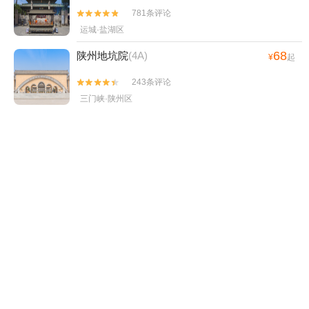
781条评论


运城·盐湖区
68
陕州地坑院
(4A)
¥
起
243条评论


三门峡·陕州区
1035
天鹅湖国家城市湿地公园
(4A)
¥
起
114条评论


三门峡·湖滨区
8
三门峡中流砥柱景区
(4A)
¥
起
0条评论


三门峡·湖滨区
198
运城盐湖
(4A)
¥
起
395条评论


运城·盐湖区