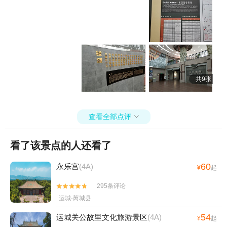
物质量也不错，车马坑、墓葬坑在原址展示效果很好，尤其是最后展
厅展出的虢季墓及陪葬的三座侍从墓和两座马坑，是我在国内其他博
物馆所没见过的，很有参观价值。 虢国博物馆门票四十元，虢姓和郭
姓游客半价优惠，性价比很高。即使没有优惠，也值得一看。
共9张
查看全部点评

看了该景点的人还看了
60
永乐宫
(4A)
¥
起
295条评论


运城·芮城县
54
运城关公故里文化旅游景区
(4A)
¥
起