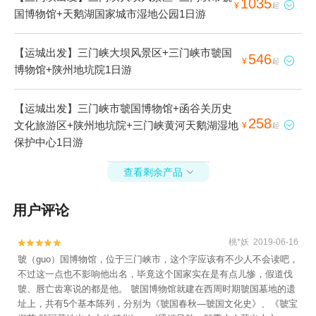
1035

¥
起
国博物馆+天鹅湖国家城市湿地公园1日游
【运城出发】三门峡大坝风景区+三门峡市虢国
546

¥
起
博物馆+陕州地坑院1日游
【运城出发】三门峡市虢国博物馆+函谷关历史
258
文化旅游区+陕州地坑院+三门峡黄河天鹅湖湿地

¥
起
保护中心1日游
查看剩余产品

用户评论
桃*妖 2019-06-16


虢（guo）国博物馆，位于三门峡市，这个字应该有不少人不会读吧，
不过这一点也不影响他出名，毕竟这个国家实在是有点儿惨，假道伐
虢、唇亡齿寒说的都是他。 虢国博物馆就建在西周时期虢国墓地的遗
址上，共有5个基本陈列，分别为《虢国春秋—虢国文化史》、《虢宝