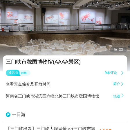


33
三门峡市虢国博物馆(AAAA景区)
4.8
9条评论

分
很棒
查看景点简介及开放时间
简介


河南省三门峡市湖滨区六峰北路三门峡市虢国博物馆
地图
一日游
【三门峡出发】三门峡大坝风景区+三门峡市虢