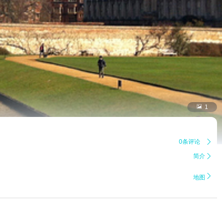

1
0条评论

简介


地图