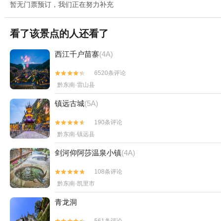
暂无门票预订，我们正在努力补充
看了该景点的人还看了
西江千户苗寨
(4A)
6520条评论


黔东南·雷山县
镇远古城
(5A)
190条评论


黔东南·镇远县
剑河仰阿莎温泉小镇
(4A)
108条评论


黔东南·凯里市
青龙洞