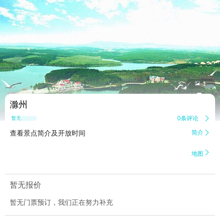


1
滁州
0条评论

暂无点评
查看景点简介及开放时间
简介


地图
暂无报价
暂无门票预订，我们正在努力补充