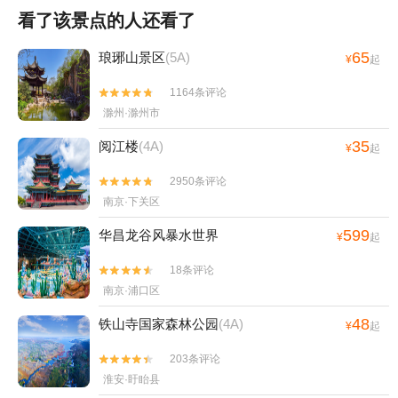
看了该景点的人还看了
65
琅琊山景区
(5A)
¥
起
1164条评论


滁州·滁州市
35
阅江楼
(4A)
¥
起
2950条评论


南京·下关区
599
华昌龙谷风暴水世界
¥
起
18条评论


南京·浦口区
48
铁山寺国家森林公园
(4A)
¥
起
203条评论


淮安·盱眙县