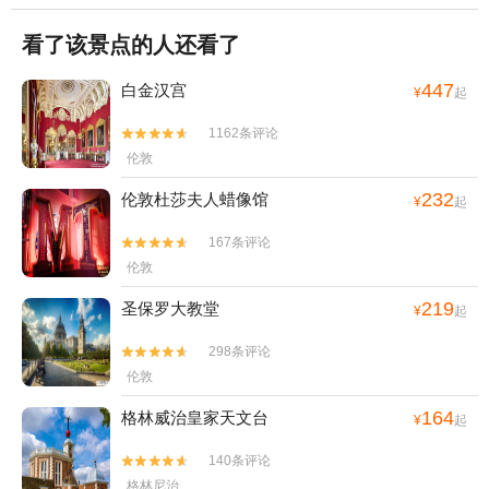
看了该景点的人还看了
447
白金汉宫
¥
起
1162条评论


伦敦
232
伦敦杜莎夫人蜡像馆
¥
起
167条评论


伦敦
219
圣保罗大教堂
¥
起
298条评论


伦敦
164
格林威治皇家天文台
¥
起
140条评论


格林尼治