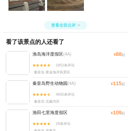
查看全部点评

看了该景点的人还看了
88
渔岛海洋度假区
(4A)
¥
起
1852条评论


秦皇岛·黄金海岸风景区
115
秦皇岛野生动物园
(4A)
¥
起
4692条评论


秦皇岛·北戴河区
109
渔田七里海度假区
¥
起
28条评论


秦皇岛·昌黎县