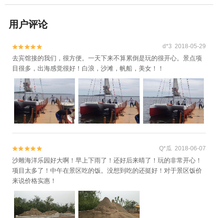
用户评论
d*3 2018-05-29


去宾馆接的我们，很方便。一天下来不算累倒是玩的很开心。景点项
目很多，出海感觉很好！白浪，沙滩，帆船，美女！！
Q*瓜 2018-06-07


沙雕海洋乐园好大啊！早上下雨了！还好后来晴了！玩的非常开心！
项目太多了！中午在景区吃的饭。没想到吃的还挺好！对于景区饭价
来说价格实惠！