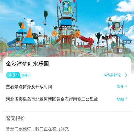


6
金沙湾梦幻水乐园
4.8
625条评论

分
很棒
查看景点简介及开放时间
简介


河北省秦皇岛市北戴河新区黄金海岸南侧二公里处
地图
暂无报价
暂无门票预订，我们正在努力补充