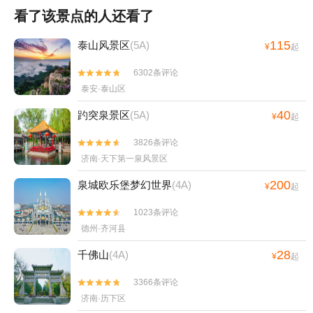
看了该景点的人还看了
115
泰山风景区
(5A)
¥
起
6302条评论


泰安·泰山区
40
趵突泉景区
(5A)
¥
起
3826条评论


济南·天下第一泉风景区
200
泉城欧乐堡梦幻世界
(4A)
¥
起
1023条评论


德州·齐河县
28
千佛山
(4A)
¥
起
3366条评论


济南·历下区