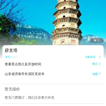


1
辟支塔
0条评论

暂无点评
查看景点简介及开放时间
简介


山东省济南市长清区灵岩寺
地图
暂无报价
暂无门票预订，我们正在努力补充