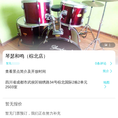


1
琴瑟和鸣（棕北店）
0条评论

暂无点评
查看景点简介及开放时间
简介

四川省成都市武侯区锦绣路34号棕北国际2栋2单元
地图
2503室

暂无报价
暂无门票预订，我们正在努力补充