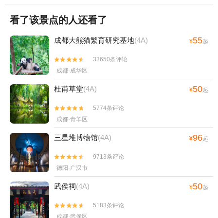
看了该景点的人还看了
55
成都大熊猫繁育研究基地
(4A)
¥
起
33650条评论


成都·成华区
50
杜甫草堂
(4A)
¥
起
5774条评论


成都·青羊区
96
三星堆博物馆
(4A)
¥
起
9713条评论


德阳·广汉市
50
武侯祠
(4A)
¥
起
5183条评论


成都·武侯区